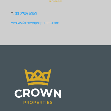
T.
55 2789 0505
ventas@crownproperties.com