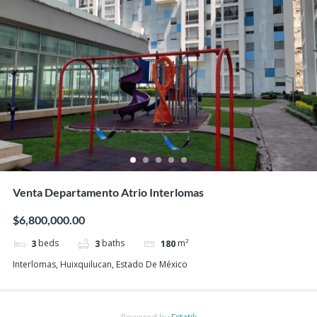
Venta Departamento Atrio Interlomas
$6,800,000.00
beds
baths
m²
3
3
180
Interlomas, Huixquilucan, Estado De México